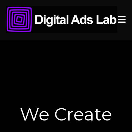
Open 
We Create